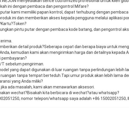
n.WEJOIN menyediakan serice cudtomized profesional untuk klien globa
akah ini dengan pembaca dan pengontrol Mifare?
tu putar kami memiliki papan kontrol, dapat terhubung dengan pembaca
roduk ini dan memberikan akses kepada pengguna melalui aplikasi pon
n?Kartu?Token?
ungkan pintu putar dengan pembaca kode batang, dan pengontrol aks
terima.
mberikan detail produk?Seberapa cepat dan berapa biaya untuk mengi
n Anda, kemudian kami akan mengirimkan harga dan detailnya kepada 
i pembayaran?
T/T sebelum pengiriman.
odel yang dapat digunakan di luar ruangan tanpa perlindungan lebih la
uar ruangan tanpa tempat berteduh.Tapi umur produk akan lebih lama de
ransi yang Anda miliki?
 jika ada masalah, kami akan menawarkan aksesori.
akan wechat?Bisakah kita berbicara di wechat?atau whatsapp?
5002051250, nomor telepon/whatsapp saya adalah +86 15002051250, I