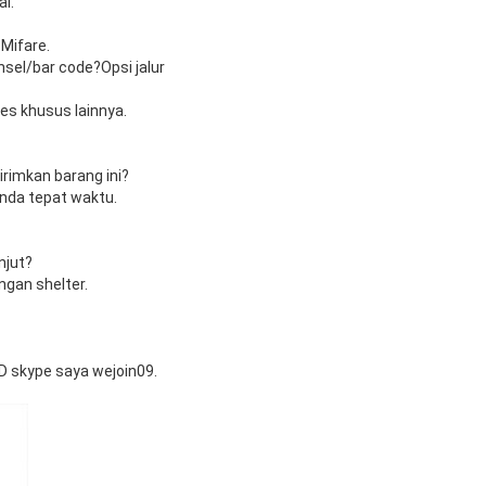
l.
 Mifare.
sel/bar code?Opsi jalur
es khusus lainnya.
rimkan barang ini?
Anda tepat waktu.
njut?
ngan shelter.
D skype saya wejoin09.