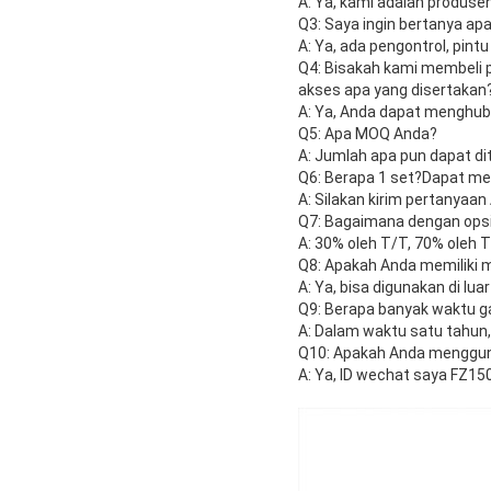
A: Ya, kami adalah produse
Q3: Saya ingin bertanya ap
A: Ya, ada pengontrol, pin
Q4: Bisakah kami membeli p
akses apa yang disertaka
A: Ya, Anda dapat menghub
Q5: Apa MOQ Anda?
A: Jumlah apa pun dapat di
Q6: Berapa 1 set?Dapat me
A: Silakan kirim pertanyaa
Q7: Bagaimana dengan ops
A: 30% oleh T/T, 70% oleh 
Q8: Apakah Anda memiliki m
A: Ya, bisa digunakan di l
Q9: Berapa banyak waktu ga
A: Dalam waktu satu tahun,
Q10: Apakah Anda menggun
A: Ya, ID wechat saya FZ1