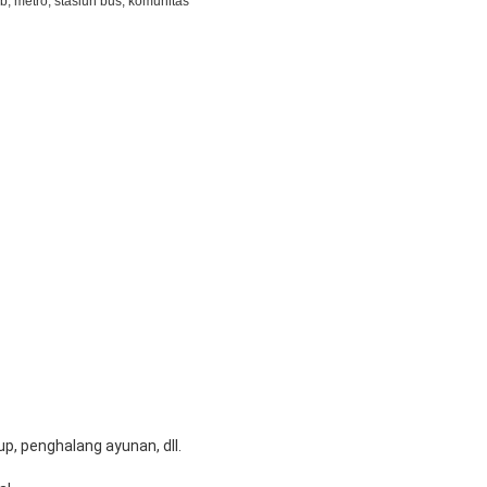
b, metro, stasiun bus, komunitas
p, penghalang ayunan, dll.