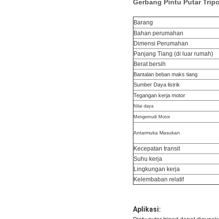
Gerbang Pintu Putar Trip
Barang
Bahan perumahan
Dimensi Perumahan
Panjang Tiang (di luar rumah)
Berat bersih
Bantalan beban maks tiang
Sumber Daya listrik
Tegangan kerja motor
Nilai daya
Mengemudi Motor
Antarmuka Masukan
Kecepatan transit
Suhu kerja
Lingkungan kerja
Kelembaban relatif
Aplikasi: