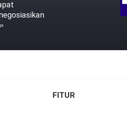
apat
negosiasikan
ga
FITUR