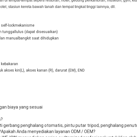
kan di tempat-tempat seperti restoran, hotel, gedung perkantoran, museum, gym, klu
tel, stasiun kereta bawah tanah dan tempat tingkat tinggi lainnya, dll.
self-lock
mekanisme
ah tunggal
lulus (dapat disesuaikan)
 dan manual
bangkit saat dihidupkan
m kebakaran
k akses kiri
(L), akses kanan (R), darurat (EM), END
an biaya yang sesuai
a?
i gerbang penghalang otomatis, pintu putar tripod, penghalang penutu
?Apakah Anda menyediakan layanan ODM / OEM?