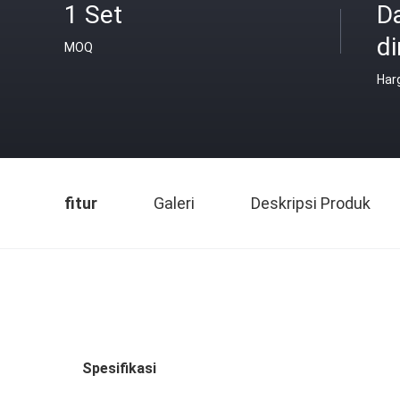
1 Set
D
di
MOQ
Har
fitur
Galeri
Deskripsi Produk
Spesifikasi