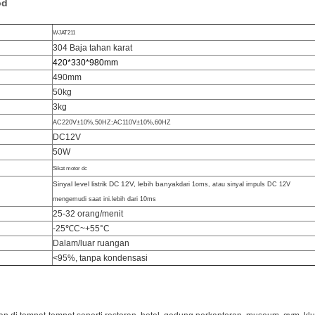
od
WJAT211
304 Baja tahan karat
420*330*980mm
490mm
50kg
3kg
AC220V±10%,50HZ;AC110V±10%,60HZ
DC12V
50W
Sikat motor dc
Sinyal level listrik DC 12V, lebih banyak
dari 1oms, atau sinyal impuls DC 12V
mengemudi saat ini.lebih dari 10ms
25-32 orang/menit
-25℃C~+55°C
Dalam/luar ruangan
<95%, tanpa kondensasi