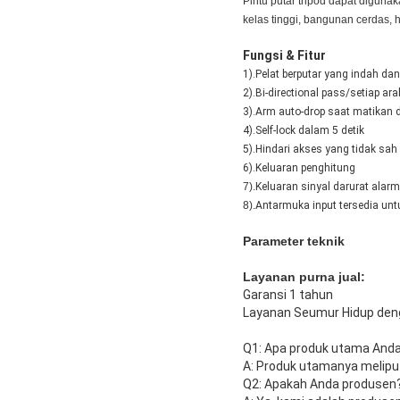
Pintu putar tripod dapat diguna
kelas tinggi, bangunan cerdas, ho
Fungsi & Fitur
1).
Pelat berputar yang indah dan 
2).B
i-directional pass/setiap ar
3).Arm auto-drop saat matikan
4).S
elf-lock dalam 5 detik
5).
Hindari akses yang tidak sah
6).
Keluaran penghitung
7).
Keluaran sinyal darurat alar
8).
Antarmuka input tersedia untu
Parameter teknik
Layanan purna jual:
Garansi 1 tahun
Layanan Seumur Hidup deng
Q1: Apa produk utama And
A: Produk utamanya meliput
Q2: Apakah Anda produsen