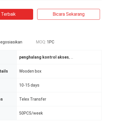
 Terbaik
Bicara Sekarang
negosiasikan
MOQ:
1PC
penghalang kontrol akses
,
sistem keamanan pintu putar
,
ails
Wooden box
10-15 days
ms
Telex Transfer
50PCS/week