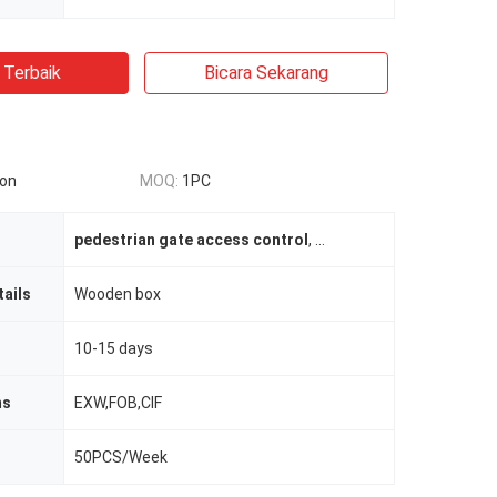
 Terbaik
Bicara Sekarang
ion
MOQ:
1PC
pedestrian gate access control
,
Sistem Keamanan Turnst
ails
Wooden box
10-15 days
ms
EXW,FOB,CIF
50PCS/Week