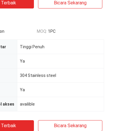
 Terbaik
Bicara Sekarang
ion
MOQ:
1PC
utar
Tinggi Penuh
Ya
304 Stainless steel
Ya
l akses
availible
 Terbaik
Bicara Sekarang