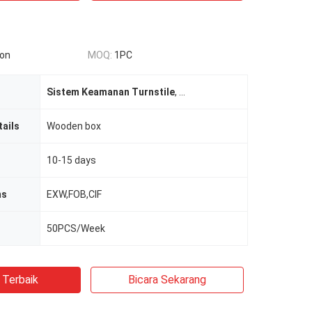
ion
MOQ:
1PC
Sistem Keamanan Turnstile
,
sistem gerbang kecepatan
ails
Wooden box
10-15 days
ms
EXW,FOB,CIF
50PCS/Week
 Terbaik
Bicara Sekarang