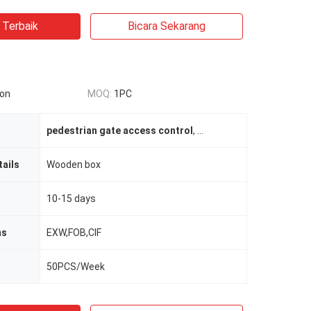
 Terbaik
Bicara Sekarang
ion
MOQ:
1PC
pedestrian gate access control
,
sistem gerbang kecepat
ails
Wooden box
10-15 days
ms
EXW,FOB,CIF
50PCS/Week