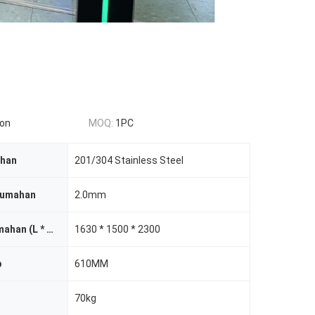
ion
MOQ:
1PC
ahan
201/304 Stainless Steel
rumahan
2.0mm
Dimensi Perumahan (L * W * H) mm
1630 * 1500 * 2300
b
610MM
70kg