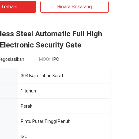
 Terbaik
Bicara Sekarang
less Steel Automatic Full High
 Electronic Security Gate
negosiasikan
MOQ:
1PC
304 Baja Tahan Karat
1 tahun
Perak
Pintu Putar Tinggi Penuh
ISO