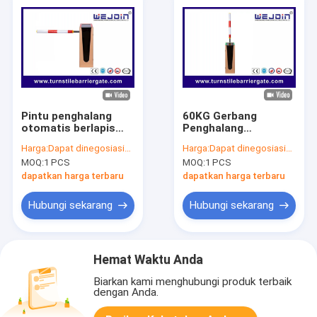
Pintu penghalang
60KG Gerbang
otomatis berlapis
Penghalang
baja bubuk dengan
Otomatis Dengan
Harga:
Dapat dinegosiasikan
Harga:
Dapat dinegosiasikan
panjang lengan
Lengan Bulat Serat
MOQ:
1 PCS
MOQ:
1 PCS
penghalang 3-4m
Karbon Waktu
Pembukaan /
dapatkan harga terbaru
dapatkan harga terbaru
Penutupan 0.6s-1s
Hubungi sekarang
Hubungi sekarang
Hemat Waktu Anda
Biarkan kami menghubungi produk terbaik
dengan Anda.