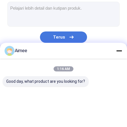
Penghalang Gerbang Tol
Boom Barrier Gate
Gerbang penghalang parkir mobil
Terus
Tripod Turnstile Gerbang
Aimee
Penghalang Iklan
Kategori Kami
Gerbang Penghalang Non-Pegas
1:16 AM
Gerbang Pintu Masuk Kontrol Akses
Good day, what product are you looking for?
Flap Barrier Gate
Ayunan Barrier Gate
Turnstile Barrier
Parkir Barrier Gate
Otomatis Barr
Full Height Turnstile
Gate
Gate