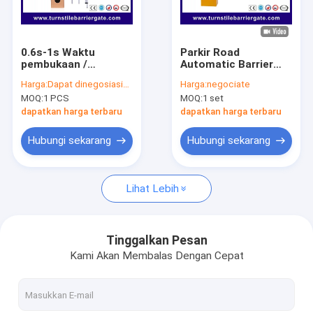
Tentang Kami
Tur Pabrik
0.6s-1s Waktu
Parkir Road
pembukaan /
Automatic Barrier
Kontrol Kualitas
penutupan Gerbang
Gate 6 Meter Sistem
Harga:
Dapat dinegosiasikan
Harga:
negociate
penghalang otomatis
Kontrol Akses
MOQ:
1 PCS
MOQ:
1 set
AC220V/110V
Berita
dapatkan harga terbaru
dapatkan harga terbaru
Kasus-kasus
Hubungi sekarang
Hubungi sekarang
bicara sekarang
Lihat Lebih
Turnstile Barrier Gate
Tinggalkan Pesan
Kami Akan Membalas Dengan Cepat
Parkir Barrier Gate
Otomatis Barrier Gate