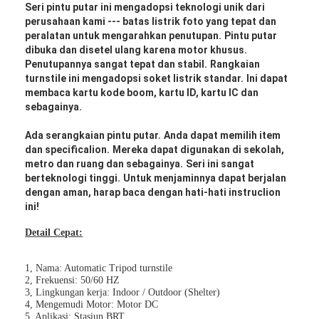
Seri pintu putar ini mengadopsi teknologi unik dari
perusahaan kami --- batas listrik foto yang tepat dan
peralatan untuk mengarahkan penutupan.
Pintu putar
dibuka dan disetel ulang karena motor khusus.
Penutupannya sangat tepat dan stabil.
Rangkaian
turnstile ini mengadopsi soket listrik standar.
Ini dapat
membaca kartu kode boom, kartu ID, kartu IC dan
sebagainya.
Ada serangkaian pintu putar.
Anda dapat memilih item
dan specificalion.
Mereka dapat digunakan di sekolah,
metro dan ruang dan sebagainya.
Seri ini sangat
berteknologi tinggi.
Untuk menjaminnya dapat berjalan
dengan aman, harap baca dengan hati-hati instruclion
ini!
Detail Cepat:
1, Nama: Automatic Tripod turnstile
2, Frekuensi: 50/60 HZ
3, Lingkungan kerja: Indoor / Outdoor (Shelter)
4, Mengemudi Motor: Motor DC
5, Aplikasi: Stasiun BRT