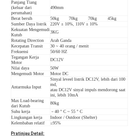
Panjang Tiang
Penghalang Gerbang Tol
(keluar dari
490mm
perumahan)
Boom Barrier Gate
Berat bersih
50kg
70kg
70kg
45kg
Sumber Daya listrik
220V ± 10%, 110V ± 10%
Kekuatan Mengemudi
Gerbang penghalang parkir mobil
3KG
Kutub
Rotating Direction
Arah Ganda
Tripod Turnstile Gerbang
Kecepatan Transit
30 ~ 40 orang / menit
Frekuensi
50/60 HZ
Tegangan Kerja
Penghalang Iklan
DC12V
Motor
Nilai daya
50W
Gerbang Penghalang Non-Pegas
Mengemudi Motor
Motor DC
Sinyal leveel listrik DC12V, lebih dari 100
md,
Gerbang Pintu Masuk Kontrol Akses
Antarmuka Input
atau DC12V sinyal impuls mendorong saat
ini, lebih 10mA
Flap Barrier Gate
Max Load-bearing
80kg
dari Kutub
Suhu kerja
－40 ° C ~ 55 ° C
Ayunan Barrier Gate
Lingkungan kerja
Indoor / Outdoor (Shelter)
Kelembaban relatif
≤95%
Full Height Turnstile
Pratinjau Detail: