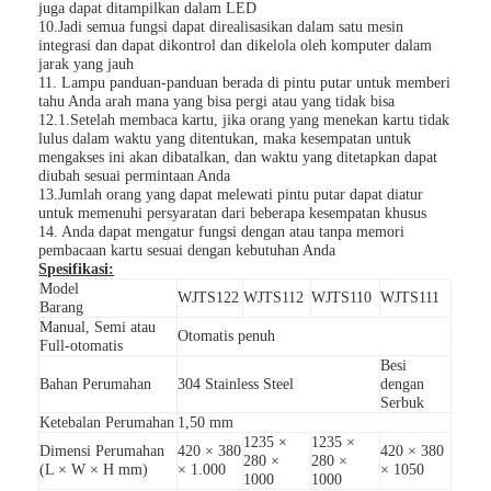
juga dapat ditampilkan dalam LED
Tentang Kami
10.Jadi semua fungsi dapat direalisasikan dalam satu mesin
integrasi dan dapat dikontrol dan dikelola oleh komputer dalam
jarak yang jauh
Tur Pabrik
11. Lampu panduan-panduan berada di pintu putar untuk memberi
tahu Anda arah mana yang bisa pergi atau yang tidak bisa
Kontrol Kualitas
12.1.Setelah membaca kartu, jika orang yang menekan kartu tidak
lulus dalam waktu yang ditentukan, maka kesempatan untuk
mengakses ini akan dibatalkan, dan waktu yang ditetapkan dapat
Berita
diubah sesuai permintaan Anda
13.Jumlah orang yang dapat melewati pintu putar dapat diatur
untuk memenuhi persyaratan dari beberapa kesempatan khusus
Kasus-kasus
14. Anda dapat mengatur fungsi dengan atau tanpa memori
pembacaan kartu sesuai dengan kebutuhan Anda
bicara sekarang
Spesifikasi:
Model
WJTS122
WJTS112
WJTS110
WJTS111
Barang
Manual, Semi atau
Otomatis penuh
Full-otomatis
Turnstile Barrier Gate
Besi
Bahan Perumahan
304 Stainless Steel
dengan
Serbuk
Parkir Barrier Gate
Ketebalan Perumahan
1,50 mm
1235 ×
1235 ×
Dimensi Perumahan
420 × 380
420 × 380
Otomatis Barrier Gate
280 ×
280 ×
(L × W × H mm)
× 1.000
× 1050
1000
1000