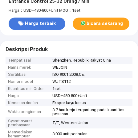
Entrance Control 25-32 Orang / Min
Harga：USD+480-800+Unit
MOQ：1set
Harga terbaik
bicara sekarang
Deskripsi Produk
Tempat asal
Shenzhen, Republik Rakyat Cina
Nama merek
WEJOIN
Sertifikasi
ISO 9001:2008,CE,
Nomor model
WJTS112
Kuantitas min Order
1set
Harga
USD+480-800+Unit
Kemasan rincian
Ekspor kayu kasus
3-7 hari kerja tergantung pada kuantitas
Waktu pengiriman
pesanan
Syarat-syarat
T/T, Western Union
pembayaran
Menyediakan
3.000 unit per bulan
kemampuan