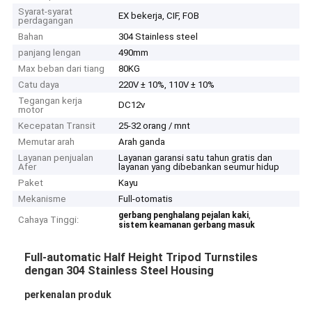
Syarat-syarat
EX bekerja, CIF, FOB
perdagangan
Bahan
304 Stainless steel
panjang lengan
490mm
Max beban dari tiang
80KG
Catu daya
220V ± 10%, 110V ± 10%
Tegangan kerja
DC12v
motor
Kecepatan Transit
25-32 orang / mnt
Memutar arah
Arah ganda
Layanan penjualan
Layanan garansi satu tahun gratis dan
Afer
layanan yang dibebankan seumur hidup
Paket
Kayu
Mekanisme
Full-otomatis
,
gerbang penghalang pejalan kaki
Cahaya Tinggi:
sistem keamanan gerbang masuk
Full-automatic Half Height Tripod Turnstiles
dengan 304 Stainless Steel Housing
perkenalan produk