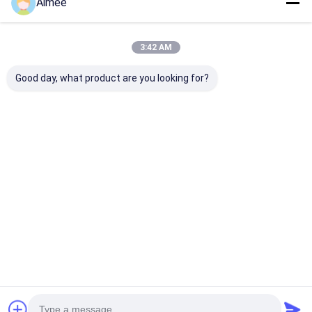
Aimee
3:42 AM
Good day, what product are you looking for?
Lampu Lalu Lintas
Gerbang Turnstile
304 Pintu Turn
Kontrol Akses
Tripod Baja Rinsless
Tripod Baja Ri
Otomatis Gerbang
dengan Plat
untuk Tempat
Balik Otomatis
Berputar yang Enak
Bangunan Tin
Turun Dan Auto Up
untuk dan Akses
Tinggi
Harga terbaik
Harga terbaik
Harga terb
Aman di Restoran
dan Hotel
Rumah
Tentang
Hubungi
Desktop
kita
kami
Site
Sitemap
Kebijakan Privasi
Kualitas
Turnstile Barrier Gate
Pabrik cina.Copyright © 2026
Shenzhen Wejoin Mechanical & Electrical Co.. All Rights Reserved.