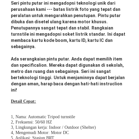
Seri pintu putar ini mengadopsi teknologi unik dari
perusahaan kami --- batas listrik foto yang tepat dan
peralatan untuk mengarahkan penutupan.
Pintu putar
dibuka dan disetel ulang karena motor khusus.
Penutupannya sangat tepat dan stabil.
Rangkaian
turnstile ini mengadopsi soket listrik standar.
Ini dapat
membaca kartu kode boom, kartu ID, kartu IC dan
sebagainya.
Ada serangkaian pintu putar.
Anda dapat memilih item
dan specificalion.
Mereka dapat digunakan di sekolah,
metro dan ruang dan sebagainya.
Seri ini sangat
berteknologi tinggi.
Untuk menjaminnya dapat berjalan
dengan aman, harap baca dengan hati-hati instruclion
ini!
Detail Cepat:
1, Nama: Automatic Tripod turnstile
2, Frekuensi: 50/60 HZ
3, Lingkungan kerja: Indoor / Outdoor (Shelter)
4, Mengemudi Motor: Motor DC
5, Aplikasi: Stasiun BRT