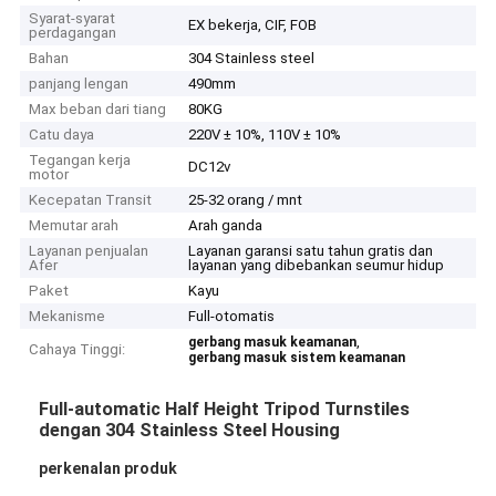
Syarat-syarat
EX bekerja, CIF, FOB
perdagangan
Bahan
304 Stainless steel
panjang lengan
490mm
Max beban dari tiang
80KG
Catu daya
220V ± 10%, 110V ± 10%
Tegangan kerja
DC12v
motor
Kecepatan Transit
25-32 orang / mnt
Memutar arah
Arah ganda
Layanan penjualan
Layanan garansi satu tahun gratis dan
Afer
layanan yang dibebankan seumur hidup
Paket
Kayu
Mekanisme
Full-otomatis
,
gerbang masuk keamanan
Cahaya Tinggi:
gerbang masuk sistem keamanan
Full-automatic Half Height Tripod Turnstiles
dengan 304 Stainless Steel Housing
perkenalan produk