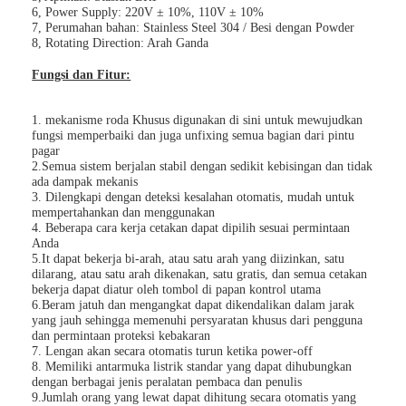
6, Power Supply: 220V ± 10%, 110V ± 10%
7, Perumahan bahan: Stainless Steel 304 / Besi dengan Powder
8, Rotating Direction: Arah Ganda
Fungsi dan Fitur:
1. mekanisme roda Khusus digunakan di sini untuk mewujudkan
fungsi memperbaiki dan juga unfixing semua bagian dari pintu
pagar
2.Semua sistem berjalan stabil dengan sedikit kebisingan dan tidak
ada dampak mekanis
3. Dilengkapi dengan deteksi kesalahan otomatis, mudah untuk
mempertahankan dan menggunakan
4. Beberapa cara kerja cetakan dapat dipilih sesuai permintaan
Anda
5.It dapat bekerja bi-arah, atau satu arah yang diizinkan, satu
dilarang, atau satu arah dikenakan, satu gratis, dan semua cetakan
bekerja dapat diatur oleh tombol di papan kontrol utama
Rumah
6.Beram jatuh dan mengangkat dapat dikendalikan dalam jarak
yang jauh sehingga memenuhi persyaratan khusus dari pengguna
dan permintaan proteksi kebakaran
Produk
7. Lengan akan secara otomatis turun ketika power-off
8. Memiliki antarmuka listrik standar yang dapat dihubungkan
dengan berbagai jenis peralatan pembaca dan penulis
video
9.Jumlah orang yang lewat dapat dihitung secara otomatis yang