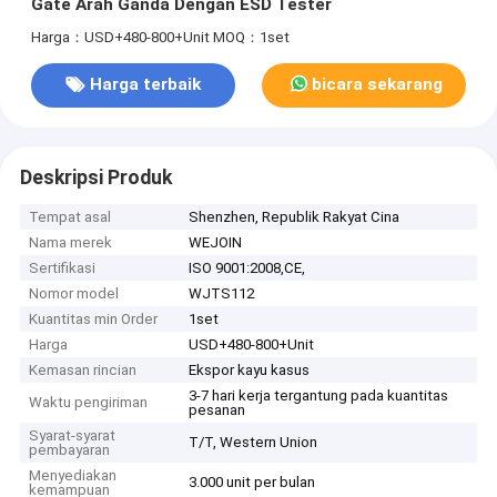
Gate Arah Ganda Dengan ESD Tester
Harga：USD+480-800+Unit
MOQ：1set
Harga terbaik
bicara sekarang
Deskripsi Produk
Tempat asal
Shenzhen, Republik Rakyat Cina
Nama merek
WEJOIN
Sertifikasi
ISO 9001:2008,CE,
Nomor model
WJTS112
Kuantitas min Order
1set
Harga
USD+480-800+Unit
Kemasan rincian
Ekspor kayu kasus
3-7 hari kerja tergantung pada kuantitas
Waktu pengiriman
pesanan
Syarat-syarat
T/T, Western Union
pembayaran
Menyediakan
3.000 unit per bulan
kemampuan