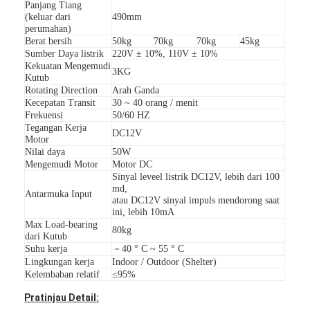
Panjang Tiang
Penghalang Gerbang Tol
(keluar dari
490mm
perumahan)
Boom Barrier Gate
Berat bersih
50kg
70kg
70kg
45kg
Sumber Daya listrik
220V ± 10%, 110V ± 10%
Kekuatan Mengemudi
Gerbang penghalang parkir mobil
3KG
Kutub
Rotating Direction
Arah Ganda
Tripod Turnstile Gerbang
Kecepatan Transit
30 ~ 40 orang / menit
Frekuensi
50/60 HZ
Tegangan Kerja
Penghalang Iklan
DC12V
Motor
Nilai daya
50W
Gerbang Penghalang Non-Pegas
Mengemudi Motor
Motor DC
Sinyal leveel listrik DC12V, lebih dari 100
md,
Gerbang Pintu Masuk Kontrol Akses
Antarmuka Input
atau DC12V sinyal impuls mendorong saat
ini, lebih 10mA
Flap Barrier Gate
Max Load-bearing
80kg
dari Kutub
Suhu kerja
－40 ° C ~ 55 ° C
Ayunan Barrier Gate
Lingkungan kerja
Indoor / Outdoor (Shelter)
Kelembaban relatif
≤95%
Full Height Turnstile
Pratinjau Detail: