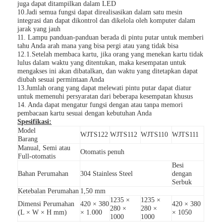
juga dapat ditampilkan dalam LED
Tentang Kami
10.Jadi semua fungsi dapat direalisasikan dalam satu mesin
integrasi dan dapat dikontrol dan dikelola oleh komputer dalam
jarak yang jauh
Tur Pabrik
11. Lampu panduan-panduan berada di pintu putar untuk memberi
tahu Anda arah mana yang bisa pergi atau yang tidak bisa
Kontrol Kualitas
12.1.Setelah membaca kartu, jika orang yang menekan kartu tidak
lulus dalam waktu yang ditentukan, maka kesempatan untuk
mengakses ini akan dibatalkan, dan waktu yang ditetapkan dapat
Berita
diubah sesuai permintaan Anda
13.Jumlah orang yang dapat melewati pintu putar dapat diatur
untuk memenuhi persyaratan dari beberapa kesempatan khusus
Kasus-kasus
14. Anda dapat mengatur fungsi dengan atau tanpa memori
pembacaan kartu sesuai dengan kebutuhan Anda
bicara sekarang
Spesifikasi:
Model
WJTS122
WJTS112
WJTS110
WJTS111
Barang
Manual, Semi atau
Otomatis penuh
Full-otomatis
Turnstile Barrier Gate
Besi
Bahan Perumahan
304 Stainless Steel
dengan
Serbuk
Parkir Barrier Gate
Ketebalan Perumahan
1,50 mm
1235 ×
1235 ×
Dimensi Perumahan
420 × 380
420 × 380
Otomatis Barrier Gate
280 ×
280 ×
(L × W × H mm)
× 1.000
× 1050
1000
1000