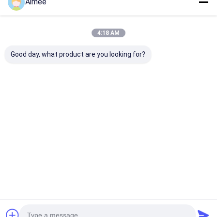
Aimee
4:18 AM
Good day, what product are you looking for?
Lampu Lalu Lintas
Gerbang Turnstile
304 Pintu Turn
Kontrol Akses
Tripod Baja Rinsless
Tripod Baja Ri
Otomatis Gerbang
dengan Plat
untuk Tempat
Balik Otomatis
Berputar yang Enak
Bangunan Tin
Turun Dan Auto Up
untuk dan Akses
Tinggi
Harga terbaik
Harga terbaik
Harga terb
Aman di Restoran
dan Hotel
Rumah
Tentang
Hubungi
Desktop
kita
kami
Site
Sitemap
Kebijakan Privasi
Kualitas
Turnstile Barrier Gate
Pabrik cina.Copyright © 2026
Shenzhen Wejoin Mechanical & Electrical Co.. All Rights Reserved.