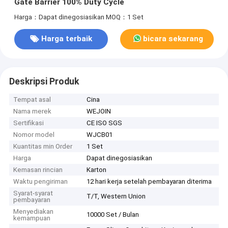
Gate Barrier 100% Duty Cycle
Harga：Dapat dinegosiasikan
MOQ：1 Set
Harga terbaik
bicara sekarang
Deskripsi Produk
Tempat asal
Cina
Nama merek
WEJOIN
Sertifikasi
CE ISO SGS
Nomor model
WJCB01
Kuantitas min Order
1 Set
Harga
Dapat dinegosiasikan
Kemasan rincian
Karton
Waktu pengiriman
12 hari kerja setelah pembayaran diterima
Syarat-syarat
T/T, Western Union
pembayaran
Menyediakan
10000 Set / Bulan
kemampuan