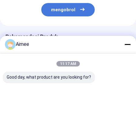
mengobrol
Rekomendasi Produk
Aimee
11:17 AM
Good day, what product are you looking for?
Keamanan Pintu
Bus Station LED
Penghalang B
Kendaraan
Intelligent Boom
Baja Kuning un
Berkecepatan Tinggi
Barrier Gate
Tempat Parkir
Sistem Barrier Gate
Entrance Gate
dengan Garans
Frekuensi Variabel
Security Systems
Tahun
Harga terbaik
Harga terbaik
Harga terb
Konvensional