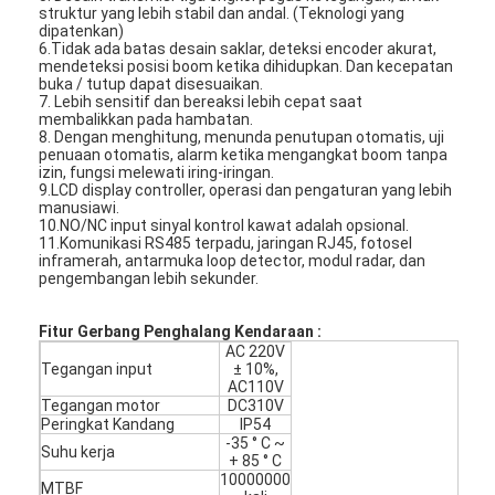
struktur yang lebih stabil dan andal. (Teknologi yang
dipatenkan)
6.Tidak ada batas desain saklar, deteksi encoder akurat,
mendeteksi posisi boom ketika dihidupkan. Dan kecepatan
buka / tutup dapat disesuaikan.
7. Lebih sensitif dan bereaksi lebih cepat saat
membalikkan pada hambatan.
8. Dengan menghitung, menunda penutupan otomatis, uji
penuaan otomatis, alarm ketika mengangkat boom tanpa
izin, fungsi melewati iring-iringan.
9.LCD display controller, operasi dan pengaturan yang lebih
manusiawi.
10.NO/NC input sinyal kontrol kawat adalah opsional.
11.Komunikasi RS485 terpadu, jaringan RJ45, fotosel
inframerah, antarmuka loop detector, modul radar, dan
pengembangan lebih sekunder.
Fitur Gerbang Penghalang
Kendaraan
:
AC 220V
Tegangan input
± 10%,
AC110V
Tegangan motor
DC310V
Peringkat Kandang
IP54
-35 ° C ~
Suhu kerja
+ 85 ° C
10000000
MTBF