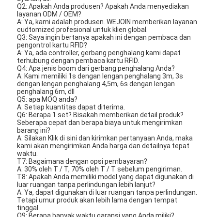
Penghalang Gerbang Tol
Q2: Apakah Anda produsen?
Apakah Anda menyediakan
layanan ODM / OEM?
A: Ya, kami adalah produsen.
WEJOIN memberikan layanan
Boom Barrier Gate
cudtomized profesional untuk klien global.
Q3: Saya ingin bertanya apakah ini dengan pembaca dan
pengontrol kartu RFID?
Gerbang penghalang parkir mobil
A: Ya, ada controller, gerbang penghalang kami dapat
terhubung dengan pembaca kartu RFID.
Q4: Apa jenis boom dari gerbang penghalang Anda?
Tripod Turnstile Gerbang
A: Kami memiliki 1s dengan lengan penghalang 3m, 3s
dengan lengan penghalang 4,5m, 6s dengan lengan
Penghalang Iklan
penghalang 6m, dll
Q5: apa MOQ anda?
A: Setiap kuantitas dapat diterima.
Gerbang Penghalang Non-Pegas
Q6: Berapa 1 set?
Bisakah memberikan detail produk?
Seberapa cepat dan berapa biaya untuk mengirimkan
barang ini?
Gerbang Pintu Masuk Kontrol Akses
A: Silakan Klik di sini dan kirimkan pertanyaan Anda, maka
kami akan mengirimkan Anda harga dan detailnya tepat
waktu.
Flap Barrier Gate
T7: Bagaimana dengan opsi pembayaran?
A: 30% oleh T / T, 70% oleh T / T sebelum pengiriman.
T8: Apakah Anda memiliki model yang dapat digunakan di
Ayunan Barrier Gate
luar ruangan tanpa perlindungan lebih lanjut?
A: Ya, dapat digunakan di luar ruangan tanpa perlindungan.
Full Height Turnstile
Tetapi umur produk akan lebih lama dengan tempat
tinggal.
Q9: Berapa banyak waktu garansi yang Anda miliki?