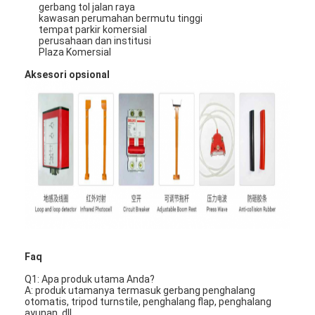
gerbang tol jalan raya
Tentang Kami
kawasan perumahan bermutu tinggi
tempat parkir komersial
perusahaan dan institusi
Tur Pabrik
Plaza Komersial
Aksesori opsional
Kontrol Kualitas
Berita
Kasus-kasus
bicara sekarang
Turnstile Barrier Gate
Faq
Parkir Barrier Gate
Q1: Apa produk utama Anda?
A: produk utamanya termasuk gerbang penghalang
Otomatis Barrier Gate
otomatis, tripod turnstile, penghalang flap, penghalang
ayunan, dll.