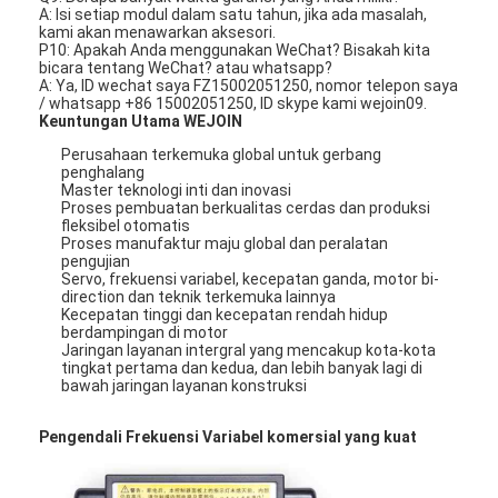
Sliding Gate Motor
A: Isi setiap modul dalam satu tahun, jika ada masalah,
kami akan menawarkan aksesori.
P10: Apakah Anda menggunakan WeChat?
Bisakah kita
Kunci Ruang Parkir
bicara tentang WeChat?
atau whatsapp?
A: Ya, ID wechat saya FZ15002051250, nomor telepon saya
/ whatsapp +86 15002051250, ID skype kami wejoin09.
Keuntungan Utama WEJOIN
Perusahaan terkemuka global untuk gerbang
penghalang
Master teknologi inti dan inovasi
Proses pembuatan berkualitas cerdas dan produksi
fleksibel otomatis
Proses manufaktur maju global dan peralatan
pengujian
Servo, frekuensi variabel, kecepatan ganda, motor bi-
direction dan teknik terkemuka lainnya
Kecepatan tinggi dan kecepatan rendah hidup
berdampingan di motor
Jaringan layanan intergral yang mencakup kota-kota
tingkat pertama dan kedua, dan lebih banyak lagi di
bawah jaringan layanan konstruksi
Pengendali Frekuensi Variabel komersial yang kuat