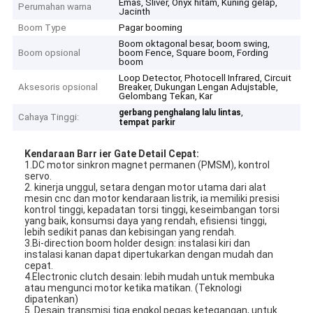
Emas, Sliver, Onyx hitam, Kuning gelap,
Perumahan warna
Jacinth
Boom Type
Pagar booming
Boom oktagonal besar, boom swing,
Boom opsional
boom Fence, Square boom, Fording
boom
Loop Detector, Photocell Infrared, Circuit
Aksesoris opsional
Breaker, Dukungan Lengan Adujstable,
Gelombang Tekan, Kar
,
gerbang penghalang lalu lintas
Cahaya Tinggi:
tempat parkir
Kendaraan Barr
ier Gate Detail Cepat:
1.DC motor sinkron magnet permanen (PMSM), kontrol
servo.
2. kinerja unggul, setara dengan motor utama dari alat
mesin cnc dan motor kendaraan listrik, ia memiliki presisi
kontrol tinggi, kepadatan torsi tinggi, keseimbangan torsi
yang baik, konsumsi daya yang rendah, efisiensi tinggi,
lebih sedikit panas dan kebisingan yang rendah.
3.Bi-direction boom holder design: instalasi kiri dan
instalasi kanan dapat dipertukarkan dengan mudah dan
cepat.
4.Electronic clutch desain: lebih mudah untuk membuka
atau mengunci motor ketika matikan. (Teknologi
dipatenkan)
5. Desain transmisi tiga engkol pegas ketegangan, untuk