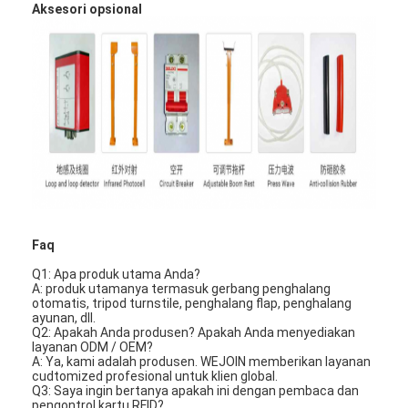
Aksesori opsional
Penghalang Gerbang Tol
Boom Barrier Gate
Gerbang penghalang parkir mobil
Tripod Turnstile Gerbang
Penghalang Iklan
Gerbang Penghalang Non-Pegas
Faq
Gerbang Pintu Masuk Kontrol Akses
Q1: Apa produk utama Anda?
A: produk utamanya termasuk gerbang penghalang
Flap Barrier Gate
otomatis, tripod turnstile, penghalang flap, penghalang
ayunan, dll.
Q2: Apakah Anda produsen?
Apakah Anda menyediakan
Ayunan Barrier Gate
layanan ODM / OEM?
A: Ya, kami adalah produsen.
WEJOIN memberikan layanan
Full Height Turnstile
cudtomized profesional untuk klien global.
Q3: Saya ingin bertanya apakah ini dengan pembaca dan
pengontrol kartu RFID?