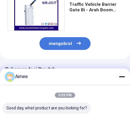
Traffic Vehicle Barrier
Gate Bi - Arah Boom
Holder Untuk Kontrol
Akses
mengobrol
Rekomendasi Produk
Aimee
5:03 PM
Good day, what product are you looking for?
405*335*1050MM
Sistem Penghalang
Gerbang Peng