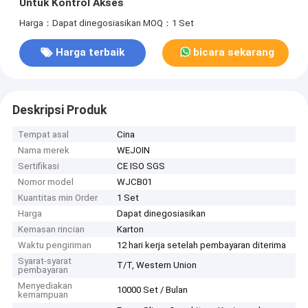
Untuk Kontrol Akses
Harga：Dapat dinegosiasikan
MOQ：1 Set
Harga terbaik
bicara sekarang
Deskripsi Produk
Tempat asal
Cina
Nama merek
WEJOIN
Sertifikasi
CE ISO SGS
Nomor model
WJCB01
Kuantitas min Order
1 Set
Harga
Dapat dinegosiasikan
Kemasan rincian
Karton
Waktu pengiriman
12 hari kerja setelah pembayaran diterima
Syarat-syarat
T/T, Western Union
pembayaran
Menyediakan
10000 Set / Bulan
kemampuan