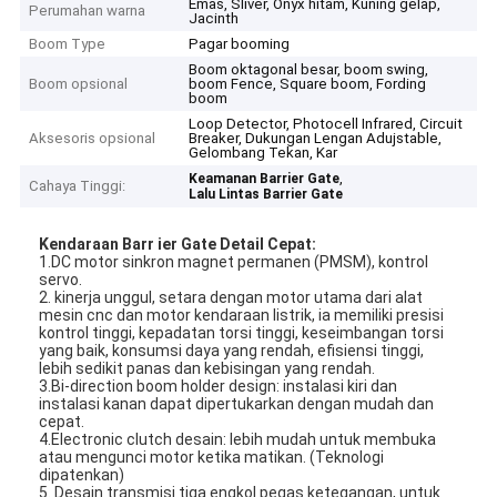
Emas, Sliver, Onyx hitam, Kuning gelap,
Perumahan warna
Jacinth
Boom Type
Pagar booming
Boom oktagonal besar, boom swing,
Boom opsional
boom Fence, Square boom, Fording
boom
Loop Detector, Photocell Infrared, Circuit
Aksesoris opsional
Breaker, Dukungan Lengan Adujstable,
Gelombang Tekan, Kar
,
Keamanan Barrier Gate
Cahaya Tinggi:
Lalu Lintas Barrier Gate
Kendaraan Barr
ier Gate Detail Cepat:
1.DC motor sinkron magnet permanen (PMSM), kontrol
servo.
2. kinerja unggul, setara dengan motor utama dari alat
mesin cnc dan motor kendaraan listrik, ia memiliki presisi
kontrol tinggi, kepadatan torsi tinggi, keseimbangan torsi
yang baik, konsumsi daya yang rendah, efisiensi tinggi,
lebih sedikit panas dan kebisingan yang rendah.
3.Bi-direction boom holder design: instalasi kiri dan
instalasi kanan dapat dipertukarkan dengan mudah dan
cepat.
4.Electronic clutch desain: lebih mudah untuk membuka
atau mengunci motor ketika matikan. (Teknologi
dipatenkan)
5. Desain transmisi tiga engkol pegas ketegangan, untuk