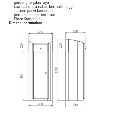
gerbang tol jalan raya
Tentang Kami
kawasan perumahan bermutu tinggi
tempat parkir komersial
perusahaan dan institusi
Tur Pabrik
Plaza Komersial
Dimensi perumahan
Kontrol Kualitas
Berita
Kasus-kasus
bicara sekarang
Turnstile Barrier Gate
Parkir Barrier Gate
Otomatis Barrier Gate