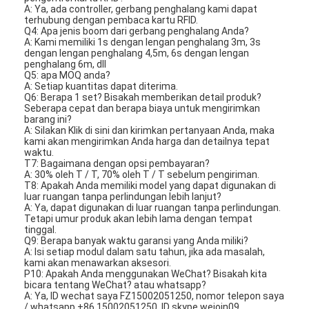
Sliding Gate Motor
A: Ya, ada controller, gerbang penghalang kami dapat
terhubung dengan pembaca kartu RFID.
Q4: Apa jenis boom dari gerbang penghalang Anda?
Kunci Ruang Parkir
A: Kami memiliki 1s dengan lengan penghalang 3m, 3s
dengan lengan penghalang 4,5m, 6s dengan lengan
penghalang 6m, dll
Q5: apa MOQ anda?
A: Setiap kuantitas dapat diterima.
Q6: Berapa 1 set?
Bisakah memberikan detail produk?
Seberapa cepat dan berapa biaya untuk mengirimkan
barang ini?
A: Silakan Klik di sini dan kirimkan pertanyaan Anda, maka
kami akan mengirimkan Anda harga dan detailnya tepat
waktu.
T7: Bagaimana dengan opsi pembayaran?
A: 30% oleh T / T, 70% oleh T / T sebelum pengiriman.
T8: Apakah Anda memiliki model yang dapat digunakan di
luar ruangan tanpa perlindungan lebih lanjut?
A: Ya, dapat digunakan di luar ruangan tanpa perlindungan.
Tetapi umur produk akan lebih lama dengan tempat
tinggal.
Q9: Berapa banyak waktu garansi yang Anda miliki?
A: Isi setiap modul dalam satu tahun, jika ada masalah,
kami akan menawarkan aksesori.
P10: Apakah Anda menggunakan WeChat?
Bisakah kita
bicara tentang WeChat?
atau whatsapp?
A: Ya, ID wechat saya FZ15002051250, nomor telepon saya
/ whatsapp +86 15002051250, ID skype wejoin09