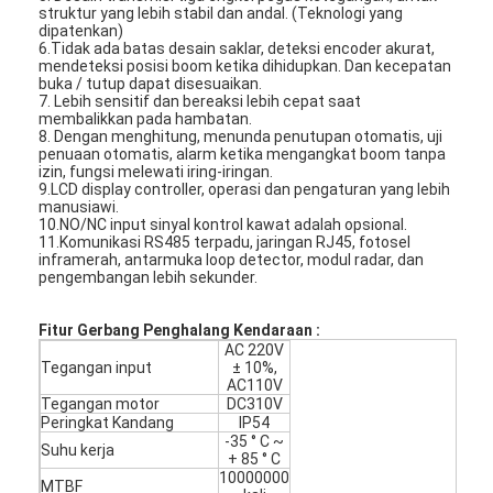
struktur yang lebih stabil dan andal. (Teknologi yang
dipatenkan)
6.Tidak ada batas desain saklar, deteksi encoder akurat,
mendeteksi posisi boom ketika dihidupkan. Dan kecepatan
buka / tutup dapat disesuaikan.
7. Lebih sensitif dan bereaksi lebih cepat saat
membalikkan pada hambatan.
8. Dengan menghitung, menunda penutupan otomatis, uji
penuaan otomatis, alarm ketika mengangkat boom tanpa
izin, fungsi melewati iring-iringan.
9.LCD display controller, operasi dan pengaturan yang lebih
manusiawi.
10.NO/NC input sinyal kontrol kawat adalah opsional.
11.Komunikasi RS485 terpadu, jaringan RJ45, fotosel
inframerah, antarmuka loop detector, modul radar, dan
pengembangan lebih sekunder.
Fitur Gerbang Penghalang
Kendaraan
:
AC 220V
Tegangan input
± 10%,
AC110V
Tegangan motor
DC310V
Peringkat Kandang
IP54
-35 ° C ~
Suhu kerja
+ 85 ° C
10000000
MTBF