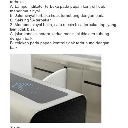
Dibuat dengan cetakan plastik,
terbuka.
standarisasi, dan penyempurnaan,
A. Lampu indikator terbuka pada papan kontrol tidak
5
Sayap
teknik perawatan permukaan, efek
menerima sinyal.
visual pencahayaan terbaik.
B. Jalur sinyal terbuka tidak terhubung dengan baik.
C. Sekring 5A terbakar.
2. Memberi sinyal buka, satu mesin bisa terbuka, tapi yang
lain tidak bisa.
A. jalur koneksi antara kedua mesin ini tidak terhubung
dengan baik.
B. colokan pada papan kontrol tidak terhubung dengan
baik.
Rumah
Produk
video