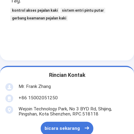
Tag:
Tentang Kami
kontrol akses pejalan kaki
sistem entri pintu putar
gerbang keamanan pejalan kaki
Tur Pabrik
Kontrol Kualitas
Berita
Kasus-kasus
bicara sekarang
Rincian Kontak
Mr. Frank Zhang
+86 15002051250
Turnstile Barrier Gate
Wejoin Technology Park, No 3 BYD Rd, Shijing,
Parkir Barrier Gate
Pingshan, Kota Shenzhen, RPC.518118
Otomatis Barrier Gate
bicara sekarang