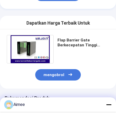
Penghalang Gerbang Tol
Boom Barrier Gate
Dapatkan Harga Terbaik Untuk
Gerbang penghalang parkir mobil
Tripod Turnstile Gerbang
Flap Barrier Gate
Berkecepatan Tinggi
Penghalang Iklan
Akses Otomatis Sistem
Kontrol Servo Cerdas
Gerbang Penghalang Non-Pegas
Gerbang Pintu Masuk Kontrol Akses
mengobrol
Flap Barrier Gate
Ayunan Barrier Gate
Rekomendasi Produk
Aimee
Full Height Turnstile