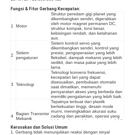
Fungsi & Fitur Gerbang Kecepatan:
Struktur peredam gigi planet yang
dikembangkan sendiri, digerakkan
oleh motor magnet permanen DC,
1
Motor
struktur kompak, torsi besar,
kebisingan rendah, dan ketahanan
aus.
Sistem kontrol servo yang
dikembangkan sendiri, kontrol yang
Sistem
presisi, pengoperasian yang lebih
2
pengaturan
fleksibel, dampak mekanis yang lebih
sedikit, dan masa pakai yang lebih
lama.
Teknologi konversi frekuensi,
kecepatan lari yang dapat
disesuaikan, pembukaan otomatis
3
Teknologi
saat dimatikan, memenuhi
persyaratan akses yang berbeda dan
memiliki pengalaman yang lebih baik.
Tepatnya terbuat dari plastik
berkekuatan tinggi, desain mode
murni, meningkatkan akurasi suku
Bagian Transmisi
4
cadang dan perakitan, operasi yang
Mekanik
lebih ringkas, celah operasi yang lebih
kecil, dan masa pakai yang lebih
Kerusakan dan Solusi Umum
lama.
1. Gerbang tidak menunjukkan reaksi dengan sinyal