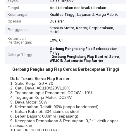
sayap
Gelas Organik
Fungsi
Anti-tabrakan dan layak tabrakan
Keuntungan
Kualitas Tinggi, Layanan & Harga Pabrik
Operasi
Dua arah
Stasiun Metro, Kantor, Perpustakaan,
Penggunaan
Hotel
Ketentuan
EXW, CIF
Perdagangan:
Gerbang Penghalang Flap Berkecepatan
Tinggi
Cahaya Tinggi:
,
,
Gerbang Penghalang Flap Kontrol Servo
WEJOIN Automatic Flap Barrier
Gerbang Penghalang Flap Cerdas Berkecepatan Tinggi
Data Teknis Servo Flap Barrier
:
1. Suhu Kerja: -20 + 70
2. Catu Daya: AC110/220V±10%
3. Tegangan Input Pengontrol: DC24V ±10%
4. Tegangan Kerja Motor: DC24V
5. Daya Motor: 50W
6. Kelembaban Relatif: 90% (tanpa kondensasi)
7. Bahan Kabinet: 304 stainless steel
8. Lebar Bagian: 600mm (sepasang)
9. Kecepatan Pembukaan & Penutupan: 0,2~1 detik dapat
disesuaikan
10. MTBF: 10.000.000 kali