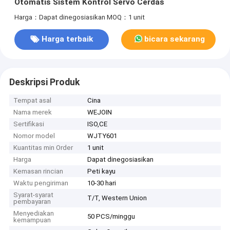
Otomatis Sistem Kontrol Servo Cerdas
Harga：Dapat dinegosiasikan
MOQ：1 unit
Harga terbaik
bicara sekarang
Deskripsi Produk
Tempat asal
Cina
Nama merek
WEJOIN
Sertifikasi
ISO,CE
Nomor model
WJTY601
Kuantitas min Order
1 unit
Harga
Dapat dinegosiasikan
Kemasan rincian
Peti kayu
Waktu pengiriman
10-30 hari
Syarat-syarat
T/T, Western Union
pembayaran
Menyediakan
50 PCS/minggu
kemampuan