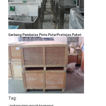
Penghalang Gerbang Tol
Boom Barrier Gate
Gerbang penghalang parkir mobil
Tripod Turnstile Gerbang
Gerbang Pembatas Pintu Putar
Pratinjau Paket:
Penghalang Iklan
Gerbang Penghalang Non-Pegas
Gerbang Pintu Masuk Kontrol Akses
Flap Barrier Gate
Ayunan Barrier Gate
Full Height Turnstile
Tag:
gerbang pintu masuk keamanan