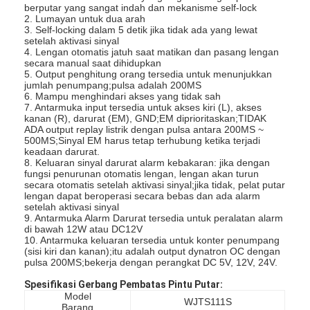
berputar yang sangat indah dan mekanisme self-lock
2. Lumayan untuk dua arah
3. Self-locking dalam 5 detik jika tidak ada yang lewat
setelah aktivasi sinyal
4. Lengan otomatis jatuh saat matikan dan pasang lengan
secara manual saat dihidupkan
5. Output penghitung orang tersedia untuk menunjukkan
jumlah penumpang;pulsa adalah 200MS
6. Mampu menghindari akses yang tidak sah
7. Antarmuka input tersedia untuk akses kiri (L), akses
kanan (R), darurat (EM), GND;EM diprioritaskan;TIDAK
ADA output replay listrik dengan pulsa antara 200MS ~
500MS;Sinyal EM harus tetap terhubung ketika terjadi
keadaan darurat.
8. Keluaran sinyal darurat alarm kebakaran: jika dengan
fungsi penurunan otomatis lengan, lengan akan turun
secara otomatis setelah aktivasi sinyal;jika tidak, pelat putar
lengan dapat beroperasi secara bebas dan ada alarm
setelah aktivasi sinyal
9. Antarmuka Alarm Darurat tersedia untuk peralatan alarm
di bawah 12W atau DC12V
10. Antarmuka keluaran tersedia untuk konter penumpang
(sisi kiri dan kanan);itu adalah output dynatron OC dengan
pulsa 200MS;bekerja dengan perangkat DC 5V, 12V, 24V.
Spesifikasi Gerbang Pembatas Pintu Putar:
Model
WJTS111S
Barang