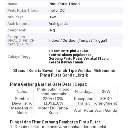
Nama
Pintu Putar Tripod
Pintu Putar Tripod
motor DC
Nilai daya
36W
Arah berputar
Arah ganda
penggerak
3kg
Exception :
INVALID_FETCH -
Indoor / Outdoor (Tempat Tinggal)
getIP() ERROR
,
sistem entri pintu putar
,
kontrol akses pejalan kaki
Cahaya Tinggi:
Gerbang Pintu Putar Vertikal Stasiun
Kereta Bawah Tanah
Stasiun Kereta Bawah Tanah Tipe Vertikal Mekanisme
Pintu Putar Ganda Listrik
Pintu Gerbang Barrier Gate Detail Cepat:
Pintu putar Tripod
Nama
Nilai daya
36W
semi-otomatis
Sumber
220V±10%,
Kecepatan
30~40
Daya listrik
110V±10%
Transit
orang/menit
Mengemudi
Motor DC Tanpa
Arah Putar
Arah Ganda
Motor
Kuas
Fungsi dan Fitur Gerbang Pembatas Pintu Putar:
1. Desain elektro-mekanis yang ringkas dengan pelat