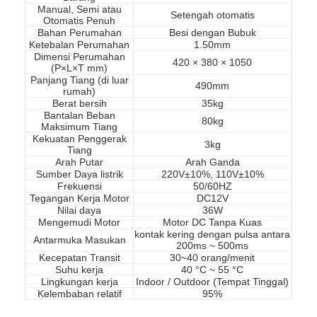
Manual, Semi atau
Setengah otomatis
Otomatis Penuh
Bahan Perumahan
Besi dengan Bubuk
Ketebalan Perumahan
1.50mm
Dimensi Perumahan
420 × 380 × 1050
(P×L×T mm)
Panjang Tiang (di luar
490mm
rumah)
Berat bersih
35kg
Bantalan Beban
80kg
Maksimum Tiang
Kekuatan Penggerak
3kg
Tiang
Arah Putar
Arah Ganda
Sumber Daya listrik
220V±10%, 110V±10%
Frekuensi
50/60HZ
Tegangan Kerja Motor
DC12V
Nilai daya
36W
Mengemudi Motor
Motor DC Tanpa Kuas
kontak kering dengan pulsa antara
Rumah
Antarmuka Masukan
200ms ~ 500ms
Kecepatan Transit
30~40 orang/menit
Produk
Suhu kerja
40 °C ~ 55 °C
Lingkungan kerja
Indoor / Outdoor (Tempat Tinggal)
Kelembaban relatif
95%
video