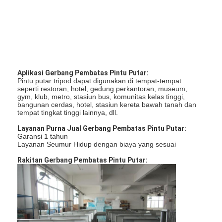
Tentang Kami
Tur Pabrik
Kontrol Kualitas
Aplikasi Gerbang Pembatas Pintu Putar:
Berita
Pintu putar tripod dapat digunakan di tempat-tempat
seperti restoran, hotel, gedung perkantoran, museum,
Kasus-kasus
gym, klub, metro, stasiun bus, komunitas kelas tinggi,
bangunan cerdas, hotel, stasiun kereta bawah tanah dan
tempat tingkat tinggi lainnya, dll.
bicara sekarang
Layanan Purna Jual Gerbang Pembatas Pintu Putar:
Garansi 1 tahun
Layanan Seumur Hidup dengan biaya yang sesuai
Rakitan Gerbang Pembatas Pintu Putar:
Turnstile Barrier Gate
Parkir Barrier Gate
Otomatis Barrier Gate