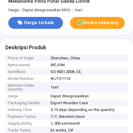
Mekanisme Pintu Putar Ganda Listrik
Harga：Dapat dinegosiasikan
MOQ：1set
Harga terbaik
bicara sekarang
Deskripsi Produk
Place of Origin
Shenzhen, China
Nama merek
WEJOIN
Sertifikasi
SO 9001:2008, CE,
Model Number
WJTS111S
Minimum Order
1set
Quantity
Harga
Dapat dinegosiasikan
Packaging Details
Export Wooden Case
Delivery Time
3-15 days depending on the quantity
Payment Terms
T/T, Western Union
Supply Ability
1, 000 set/month
Trade Terms:
Ex works, CIF