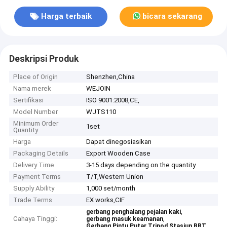
Harga terbaik
bicara sekarang
Deskripsi Produk
Place of Origin
Shenzhen,China
Nama merek
WEJOIN
Sertifikasi
ISO 9001:2008,CE,
Model Number
WJTS110
Minimum Order
1set
Quantity
Harga
Dapat dinegosiasikan
Packaging Details
Export Wooden Case
Delivery Time
3-15 days depending on the quantity
Payment Terms
T/T,Western Union
Supply Ability
1,000 set/month
Trade Terms
EX works,CIF
,
gerbang penghalang pejalan kaki
Cahaya Tinggi:
,
gerbang masuk keamanan
Gerbang Pintu Putar Tripod Stasiun BRT