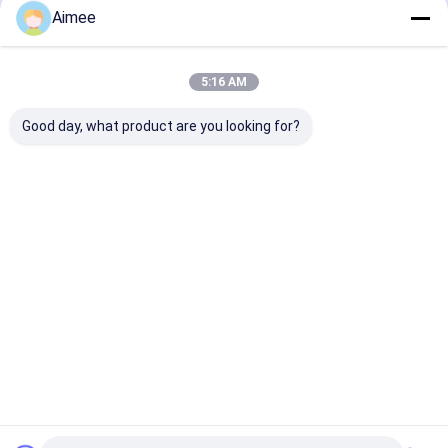
Aimee
5:16 AM
Good day, what product are you looking for?
Lampu Lalu Lintas
Gerbang Turnstile
304 Pintu Turn
Kontrol Akses
Tripod Baja Rinsless
Tripod Baja Ri
Otomatis Gerbang
dengan Plat
untuk Tempat
Balik Otomatis
Berputar yang Enak
Bangunan Tin
Turun Dan Auto Up
untuk dan Akses
Tinggi
Harga terbaik
Harga terbaik
Harga terb
Aman di Restoran
dan Hotel
Rumah
Tentang
Hubungi
Desktop
Rumah
kita
kami
Site
Sitemap
Kebijakan Privasi
Produk
Kualitas
Turnstile Barrier Gate
Pabrik cina.Copyright © 2026
Shenzhen Wejoin Mechanical & Electrical Co.. All Rights Reserved.
video