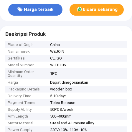
Harga terbaik
bicara sekarang
Deskripsi Produk
Place of Origin
China
Nama merek
WEJOIN
Sertifikasi
CE,ISO
Model Number
WITB106
Minimum Order
1PC
Quantity
Harga
Dapat dinegosiasikan
Packaging Details
wooden box
Delivery Time
5-10 days
Payment Terms
Telex Release
Supply Ability
50PCS/week
Arm Length
500~900mm
Motor Material
Steel and Aluminum alloy
Power Supply
220V±10%, 110V±10%