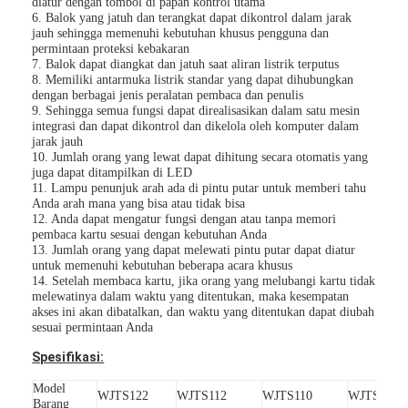
diatur dengan tombol di papan kontrol utama
6. Balok yang jatuh dan terangkat dapat dikontrol dalam jarak
jauh sehingga memenuhi kebutuhan khusus pengguna dan
permintaan proteksi kebakaran
7. Balok dapat diangkat dan jatuh saat aliran listrik terputus
8. Memiliki antarmuka listrik standar yang dapat dihubungkan
dengan berbagai jenis peralatan pembaca dan penulis
9. Sehingga semua fungsi dapat direalisasikan dalam satu mesin
integrasi dan dapat dikontrol dan dikelola oleh komputer dalam
jarak jauh
10. Jumlah orang yang lewat dapat dihitung secara otomatis yang
juga dapat ditampilkan di LED
11. Lampu penunjuk arah ada di pintu putar untuk memberi tahu
Anda arah mana yang bisa atau tidak bisa
12. Anda dapat mengatur fungsi dengan atau tanpa memori
pembaca kartu sesuai dengan kebutuhan Anda
13. Jumlah orang yang dapat melewati pintu putar dapat diatur
untuk memenuhi kebutuhan beberapa acara khusus
14. Setelah membaca kartu, jika orang yang melubangi kartu tidak
melewatinya dalam waktu yang ditentukan, maka kesempatan
akses ini akan dibatalkan, dan waktu yang ditentukan dapat diubah
sesuai permintaan Anda
Spesifikasi:
Model
WJTS122
WJTS112
WJTS110
WJTS111
Barang