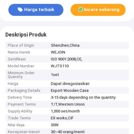
Harga terbaik
bicara sekarang
Deskripsi Produk
Place of Origin
Shenzhen,China
Nama merek
WEJOIN
Sertifikasi
ISO 9001:2008,CE,
Model Number
WJTS110
Minimum Order
1set
Quantity
Harga
Dapat dinegosiasikan
Packaging Details
Export Wooden Case
Delivery Time
3-15 days depending on the quantity
Payment Terms
T/T,Western Union
Supply Ability
1,000 set/month
Trade Terms
EX works,CIF
Nilai daya
50W
Kecepatan transit
30~40 orang/menit