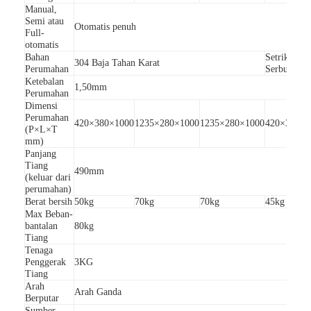
Manual,
Semi atau
Otomatis penuh
Full-
otomatis
Bahan
Setrika de
304 Baja Tahan Karat
Perumahan
Serbuk
Ketebalan
1,50mm
Perumahan
Dimensi
Perumahan
420×380×1000
1235×280×1000
1235×280×1000
420×380×1
(P×L×T
mm)
Panjang
Tiang
490mm
(keluar dari
perumahan)
Berat bersih
50kg
70kg
70kg
45kg
Max Beban-
bantalan
80kg
Rumah
Tiang
Tenaga
Penggerak
Produk
3KG
Tiang
Arah
Arah Ganda
video
Berputar
Sumber