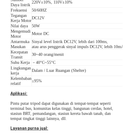
220V±10%, 110V±10%
Daya listrik
Tentang Kami
Frekuensi
50/60HZ
Tegangan
DC12V
Tur Pabrik
Kerja Motor
Nilai daya
50W
Mengemudi
Kontrol Kualitas
Motor DC
Motor
Antarmuka
Sinyal level listrik DC12V, lebih dari 100ms,
Berita
Masukan
atau arus penggerak sinyal impuls DC12V, lebih 10mA
Kecepatan
30~40 orang/menit
Transit
Kasus-kasus
Suhu Kerja
－40°C~55°C
Lingkungan
Dalam / Luar Ruangan (Shelter)
bicara sekarang
kerja
Kelembaban
≤95%
relatif
Aplikasi:
Turnstile Barrier Gate
Pintu putar tripod dapat digunakan di tempat-tempat seperti
terminal bus, komunitas kelas tinggi, bangunan cerdas, hotel,
Parkir Barrier Gate
stasiun BRT, pemandangan, stasiun kereta bawah tanah, dan
tempat tingkat tinggi lainnya, dll.
Otomatis Barrier Gate
Layanan purna jual: