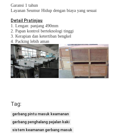
Penghalang Gerbang Tol
Garansi 1 tahun
Layanan Seumur Hidup dengan biaya yang sesuai
Boom Barrier Gate
Detail Pratinjau
1. Lengan: panjang 490mm
Gerbang penghalang parkir mobil
2. Papan kontrol berteknologi tinggi
3. Kerapian dan ketertiban bengkel
4. Packing lebih aman
Tripod Turnstile Gerbang
Penghalang Iklan
Gerbang Penghalang Non-Pegas
Gerbang Pintu Masuk Kontrol Akses
Flap Barrier Gate
Tag:
Ayunan Barrier Gate
gerbang pintu masuk keamanan
gerbang penghalang pejalan kaki
Full Height Turnstile
sistem keamanan gerbang masuk