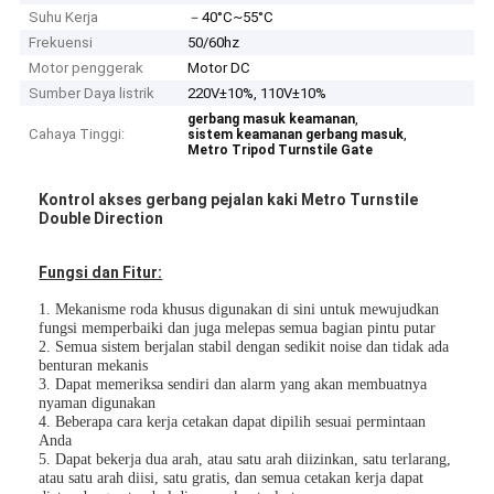
Suhu Kerja
－40°C~55°C
Frekuensi
50/60hz
Motor penggerak
Motor DC
Sumber Daya listrik
220V±10%, 110V±10%
,
gerbang masuk keamanan
Cahaya Tinggi:
,
sistem keamanan gerbang masuk
Metro Tripod Turnstile Gate
Kontrol akses gerbang pejalan kaki Metro Turnstile
Double Direction
Fungsi dan Fitur:
1. Mekanisme roda khusus digunakan di sini untuk mewujudkan
fungsi memperbaiki dan juga melepas semua bagian pintu putar
2. Semua sistem berjalan stabil dengan sedikit noise dan tidak ada
benturan mekanis
3. Dapat memeriksa sendiri dan alarm yang akan membuatnya
nyaman digunakan
4. Beberapa cara kerja cetakan dapat dipilih sesuai permintaan
Anda
5. Dapat bekerja dua arah, atau satu arah diizinkan, satu terlarang,
atau satu arah diisi, satu gratis, dan semua cetakan kerja dapat