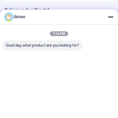
Rekomendasi Produk
Aimee
7:14 PM
Good day, what product are you looking for?
Lampu Lalu Lintas
Gerbang Turnstile
304 Pintu Turn
Kontrol Akses
Tripod Baja Rinsless
Tripod Baja Ri
Otomatis Gerbang
dengan Plat
untuk Tempat
Balik Otomatis
Berputar yang Enak
Bangunan Tin
Turun Dan Auto Up
untuk dan Akses
Tinggi
Harga terbaik
Harga terbaik
Harga terb
Aman di Restoran
dan Hotel
Rumah
Rumah
Tentang
Hubungi
Desktop
Produk
kita
kami
Site
Sitemap
Kebijakan Privasi
video
Kualitas
Turnstile Barrier Gate
Pabrik cina.Copyright © 2026