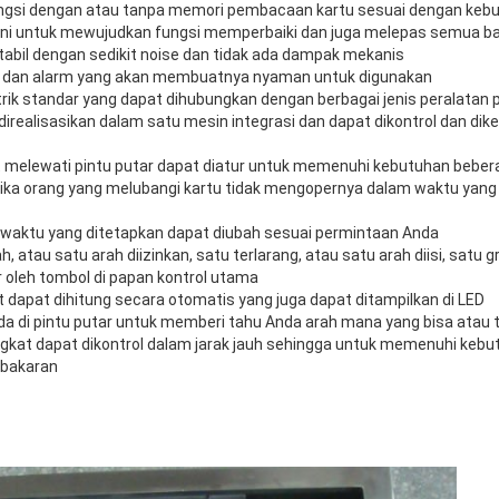
ungsi dengan atau tanpa memori pembacaan kartu sesuai dengan keb
sini untuk mewujudkan fungsi memperbaiki dan juga melepas semua ba
tabil dengan sedikit noise dan tidak ada dampak mekanis
ri dan alarm yang akan membuatnya nyaman untuk digunakan
istrik standar yang dapat dihubungkan dengan berbagai jenis peralatan
direalisasikan dalam satu mesin integrasi dan dapat dikontrol dan dik
t melewati pintu putar dapat diatur untuk memenuhi kebutuhan bebe
jika orang yang melubangi kartu tidak mengopernya dalam waktu yang
n waktu yang ditetapkan dapat diubah sesuai permintaan Anda
ah, atau satu arah diizinkan, satu terlarang, atau satu arah diisi, satu
r oleh tombol di papan kontrol utama
 dapat dihitung secara otomatis yang juga dapat ditampilkan di LED
 di pintu putar untuk memberi tahu Anda arah mana yang bisa atau t
kat dapat dikontrol dalam jarak jauh sehingga untuk memenuhi keb
ebakaran