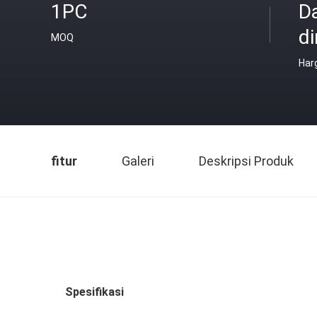
1PC
D
di
MOQ
Har
fitur
Galeri
Deskripsi Produk
Spesifikasi