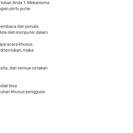
utuhan Anda 1. Mekanisme
gian pintu putar
 pembaca dan penulis
elola oleh komputer dalam
rapa acara khusus
 ditentukan, maka
 gratis, dan semua cetakan
idak bisa
utuhan khusus pengguna