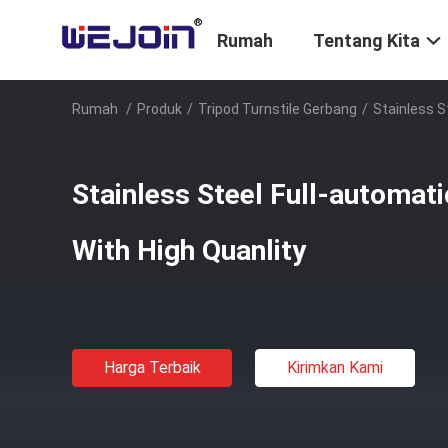
Rumah
Tentang Kita
Rumah
/
Produk
/
Tripod Turnstile Gerbang
/
Stainless S
Stainless Steel Full-automati
With High Quanlity
Harga Terbaik
Kirimkan Kami