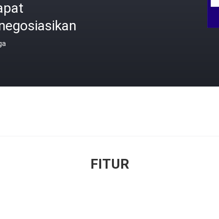
apat
negosiasikan
ga
FITUR