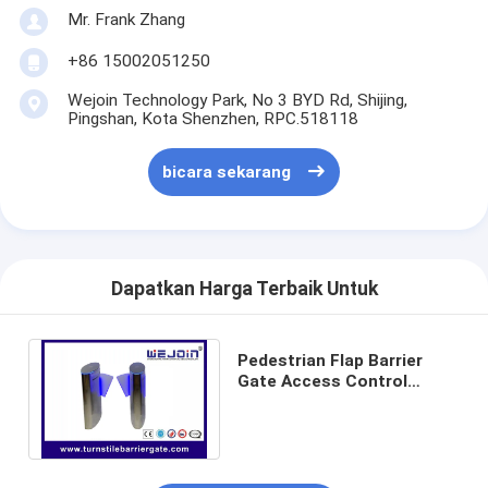
Penghalang Gerbang Tol
Mr. Frank Zhang
+86 15002051250
Boom Barrier Gate
Wejoin Technology Park, No 3 BYD Rd, Shijing,
Gerbang penghalang parkir mobil
Pingshan, Kota Shenzhen, RPC.518118
Tripod Turnstile Gerbang
bicara sekarang
Penghalang Iklan
Gerbang Penghalang Non-Pegas
Dapatkan Harga Terbaik Untuk
Gerbang Pintu Masuk Kontrol Akses
Flap Barrier Gate
Pedestrian Flap Barrier
Gate Access Control
Ayunan Barrier Gate
Turnstile Untuk Subway
304 Stainless Steel
Full Height Turnstile