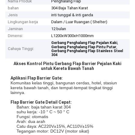
Nama Produk
Penghalang Flap
bahan
304 Baja Tahan Karat
Jenis
inti tunggal & inti ganda
Lingkungan kerja
Dalam / Luar Ruangan ( Shelter)
Jaminan
12 bulan
Dimensi
L1200xW300xH1000mm
,
Gerbang Penghalang Flap Pejalan Kaki
,
Gerbang Penghalang Flap Pintu Putar
Cahaya Tinggi:
Gerbang Penghalang Flap Stainless Steel
304
Akses Kontrol Pintu Gerbang Flap Barrier Pejalan Kaki
untuk Kereta Bawah Tanah
Aplikasi Flap Barrier Gate:
Komunitas kelas tinggi, bangunan cerdas, hotel, stasiun
kereta bawah tanah, dan tempat-tempat tingkat tinggi
lainnya.
Flap Barrier Gate Detail Cepat:
Bahan: baja tahan karat 304
suhu kerja: -10 ° C ~ 50 ° C
Fungsi: otomatis
Arah: dua arah
Catu daya: AC220V±15%, AC110V±15%
Tegangan motor: DC12V (motor sikat)