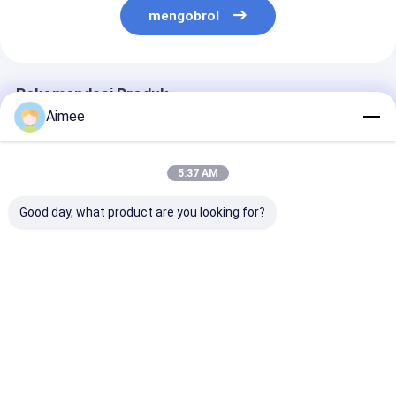
Sliding Gate Motor
mengobrol
Kunci Ruang Parkir
Rekomendasi Produk
Aimee
5:37 AM
Good day, what product are you looking for?
Pedestrian Subway
Kontrol Akses
304 Stainless 
Flap Barrier Gate
Keamanan Flap
Automatic Fla
Elektronik Otomatis
Barrier Turnstile
Barrier Speed ​​​
Anti Tabrakan Layak
Gate Bi Direction
Turnstile Den
Hancur
Dengan Pengenalan
Panel Kaca
Harga terbaik
Harga terbaik
Harga terb
Wajah
Rumah
Tentang
Hubungi
Desktop