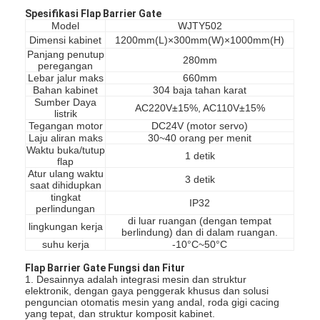
Spesifikasi Flap Barrier Gate
Model
WJTY502
Dimensi kabinet
1200mm(L)×300mm(W)×1000mm(H)
Panjang penutup
280mm
peregangan
Lebar jalur maks
660mm
Bahan kabinet
304 baja tahan karat
Sumber Daya
AC220V±15%, AC110V±15%
listrik
Tegangan motor
DC24V (motor servo)
Laju aliran maks
30~40 orang per menit
Waktu buka/tutup
1 detik
flap
Atur ulang waktu
3 detik
saat dihidupkan
tingkat
IP32
perlindungan
di luar ruangan (dengan tempat
lingkungan kerja
berlindung) dan di dalam ruangan.
suhu kerja
-10°C~50°C
Flap Barrier Gate Fungsi dan Fitur
1. Desainnya adalah integrasi mesin dan struktur
elektronik, dengan gaya penggerak khusus dan solusi
penguncian otomatis mesin yang andal, roda gigi cacing
yang tepat, dan struktur komposit kabinet.