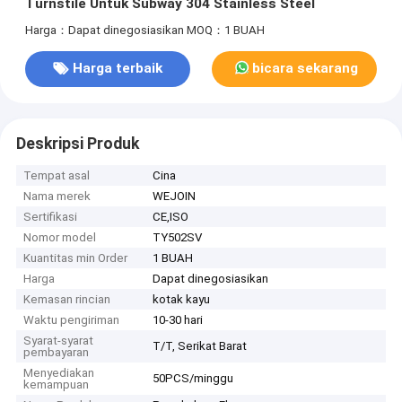
Turnstile Untuk Subway 304 Stainless Steel
Harga：Dapat dinegosiasikan
MOQ：1 BUAH
Harga terbaik
bicara sekarang
Deskripsi Produk
Tempat asal
Cina
Nama merek
WEJOIN
Sertifikasi
CE,ISO
Nomor model
TY502SV
Kuantitas min Order
1 BUAH
Harga
Dapat dinegosiasikan
Kemasan rincian
kotak kayu
Waktu pengiriman
10-30 hari
Syarat-syarat
T/T, Serikat Barat
pembayaran
Menyediakan
50PCS/minggu
kemampuan