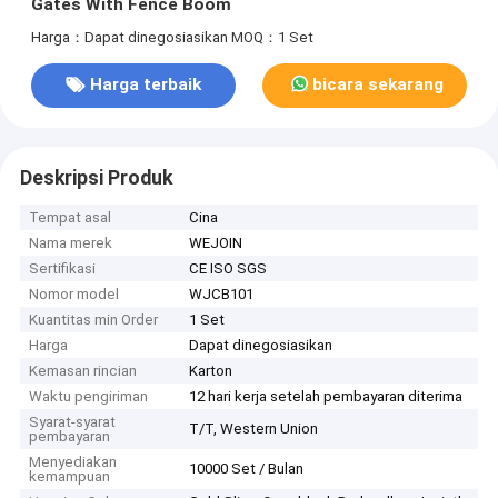
Gates With Fence Boom
Harga：Dapat dinegosiasikan
MOQ：1 Set
Harga terbaik
bicara sekarang
Deskripsi Produk
Tempat asal
Cina
Nama merek
WEJOIN
Sertifikasi
CE ISO SGS
Nomor model
WJCB101
Kuantitas min Order
1 Set
Harga
Dapat dinegosiasikan
Kemasan rincian
Karton
Waktu pengiriman
12 hari kerja setelah pembayaran diterima
Syarat-syarat
T/T, Western Union
pembayaran
Menyediakan
10000 Set / Bulan
kemampuan