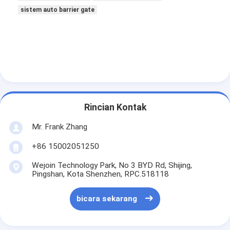
Tentang Kami
sistem auto barrier gate
Tur Pabrik
Kontrol Kualitas
Berita
Kasus-kasus
Rincian Kontak
bicara sekarang
Mr. Frank Zhang
+86 15002051250
Wejoin Technology Park, No 3 BYD Rd, Shijing,
Turnstile Barrier Gate
Pingshan, Kota Shenzhen, RPC.518118
Parkir Barrier Gate
bicara sekarang
Otomatis Barrier Gate