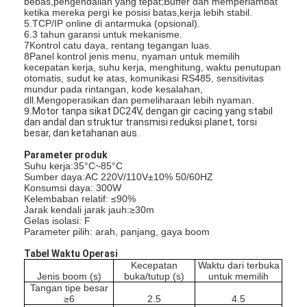
bebas,pengendalian yang tepat;Buffer dan memperlambat
ketika mereka pergi ke posisi batas,kerja lebih stabil.
5.TCP/IP online di antarmuka (opsional).
6.3 tahun garansi untuk mekanisme.
7Kontrol catu daya, rentang tegangan luas.
8Panel kontrol jenis menu, nyaman untuk memilih
kecepatan kerja, suhu kerja, menghitung, waktu penutupan
otomatis, sudut ke atas, komunikasi RS485, sensitivitas
mundur pada rintangan, kode kesalahan,
dll.Mengoperasikan dan pemeliharaan lebih nyaman.
9.
Motor tanpa sikat DC24V, dengan gir cacing yang stabil
dan andal dan struktur transmisi reduksi planet, torsi
besar, dan ketahanan aus.
Parameter produk
Suhu kerja:35°C~85°C
Sumber daya:AC 220V/110V±10% 50/60HZ
Konsumsi daya: 300W
Kelembaban relatif: ≤90%
Jarak kendali jarak jauh:≥30m
Gelas isolasi: F
Parameter pilih: arah, panjang, gaya boom
Tabel Waktu Operasi
Kecepatan
Waktu dari terbuka
Jenis boom (s)
buka/tutup (s)
untuk memilih
Tangan tipe besar
≥6
2.5
4.5