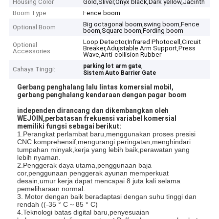
Housing Color
Gold,Sliver,Onyx black,Dark yellow,Jacinth
Boom Type
Fence boom
Big octagonal boom,swing boom,Fence
Optional Boom
boom,Square boom,Fording boom
Loop Detector,Infrared Photocell,Circuit
Optional
Breaker,Adujstable Arm Support,Press
Accessories
Wave,Anti-collision Rubber
,
parking lot arm gate
Cahaya Tinggi:
Sistem Auto Barrier Gate
Gerbang penghalang lalu lintas komersial mobil,
gerbang penghalang kendaraan dengan pagar boom
independen dirancang dan dikembangkan oleh
WEJOIN,perbatasan frekuensi variabel komersial
memiliki fungsi sebagai berikut:
1.Perangkat perlambat baru,menggunakan proses presisi
CNC komprehensif;mengurangi peringatan,menghindari
tumpahan minyak,kerja yang lebih baik,perawatan yang
lebih nyaman.
2.Penggerak daya utama,penggunaan baja
cor,penggunaan penggerak ayunan memperkuat
desain,umur kerja dapat mencapai 8 juta kali selama
pemeliharaan normal.
3. Motor dengan baik beradaptasi dengan suhu tinggi dan
rendah ((-35 ° C ~ 85 ° C)
4.Teknologi batas digital baru,penyesuaian