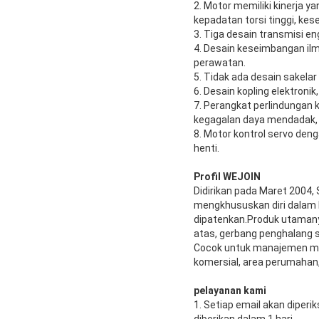
2. Motor memiliki kinerja y
kepadatan torsi tinggi, kes
3. Tiga desain transmisi en
4. Desain keseimbangan il
perawatan.
5. Tidak ada desain sakela
6. Desain kopling elektron
7. Perangkat perlindungan 
kegagalan daya mendadak, k
8. Motor kontrol servo den
henti.
Profil WEJOIN
Didirikan pada Maret 2004,
mengkhususkan diri dalam R
dipatenkan.Produk utamany
atas, gerbang penghalang s
Cocok untuk manajemen masu
komersial, area perumahan,
pelayanan kami
1. Setiap email akan diper