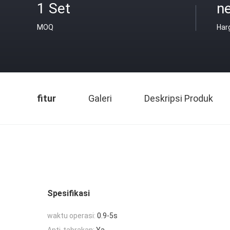
1 Set
n
MOQ
Har
fitur
Galeri
Deskripsi Produk
Spesifikasi
waktu operasi:
0.9-5s
Anti-tabrakan:
Ya