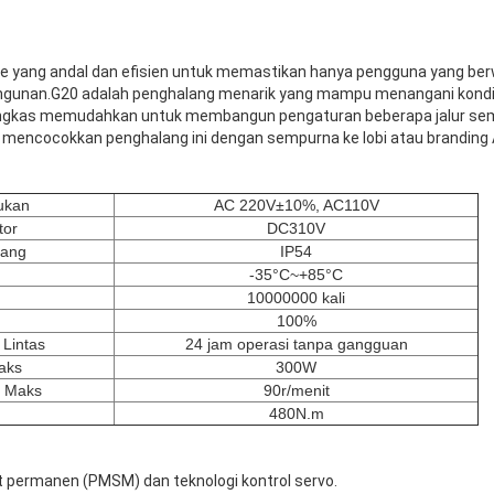
 yang andal dan efisien untuk memastikan hanya pengguna yang ber
gunan.G20 adalah penghalang menarik yang mampu menangani kondisi
ingkas memudahkan untuk membangun pengaturan beberapa jalur sem
encocokkan penghalang ini dengan sempurna ke lobi atau branding 
ukan
AC 220V±10%, AC110V
tor
DC310V
dang
IP54
-35°C~+85°C
10000000 kali
100%
 Lintas
24 jam operasi tanpa gangguan
aks
300W
r Maks
90r/menit
480N.m
t permanen (PMSM) dan teknologi kontrol servo.