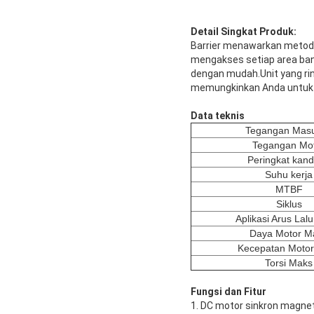
Detail Singkat Produk:
Barrier menawarkan metode
mengakses setiap area ban
dengan mudah.Unit yang r
memungkinkan Anda untuk m
Data teknis
Tegangan Mas
Tegangan Mo
Peringkat kan
Suhu kerja
MTBF
Siklus
Aplikasi Arus Lalu
Daya Motor M
Kecepatan Moto
Torsi Maks
Fungsi dan Fitur
1. DC motor sinkron magne