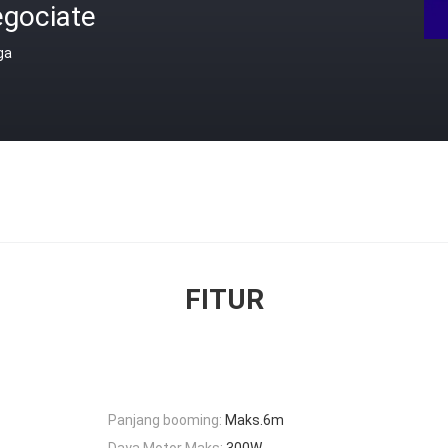
egociate
ga
FITUR
Panjang booming:
Maks.6m
Daya Motor Maks:
300W