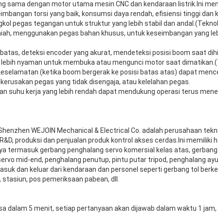
ang sama dengan motor utama mesin CNC dan kendaraan listrik.Ini memili
eimbangan torsi yang baik, konsumsi daya rendah, efisiensi tinggi dan 
gkol pegas tegangan untuk struktur yang lebih stabil dan andal.(Tekno
miah, menggunakan pegas bahan khusus, untuk keseimbangan yang leb
r batas, deteksi encoder yang akurat, mendeteksi posisi boom saat dih
ik, lebih nyaman untuk membuka atau mengunci motor saat dimatikan.
keselamatan (ketika boom bergerak ke posisi batas atas) dapat mence
erusakan pegas yang tidak disengaja, atau kelelahan pegas.
gan suhu kerja yang lebih rendah dapat mendukung operasi terus men
 Shenzhen WEJOIN Mechanical & Electrical Co. adalah perusahaan tekno
&D, produksi dan penjualan produk kontrol akses cerdas.Ini memiliki 
a termasuk gerbang penghalang servo komersial kelas atas, gerbang
ervo mid-end, penghalang penutup, pintu putar tripod, penghalang ayun
k dan keluar dari kendaraan dan personel seperti gerbang tol berkec
 stasiun, pos pemeriksaan pabean, dll.
iksa dalam 5 menit, setiap pertanyaan akan dijawab dalam waktu 1 jam,