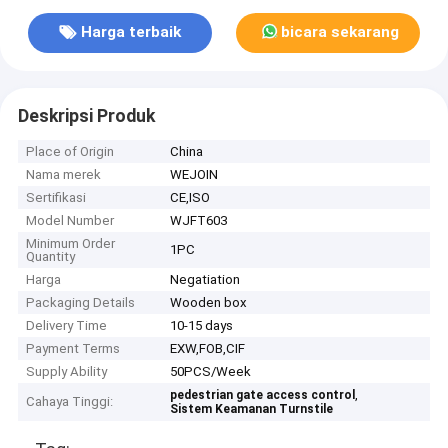
Harga terbaik
bicara sekarang
Deskripsi Produk
Place of Origin
China
Nama merek
WEJOIN
Sertifikasi
CE,ISO
Model Number
WJFT603
Minimum Order
1PC
Quantity
Harga
Negatiation
Packaging Details
Wooden box
Delivery Time
10-15 days
Payment Terms
EXW,FOB,CIF
Supply Ability
50PCS/Week
,
pedestrian gate access control
Cahaya Tinggi:
Sistem Keamanan Turnstile